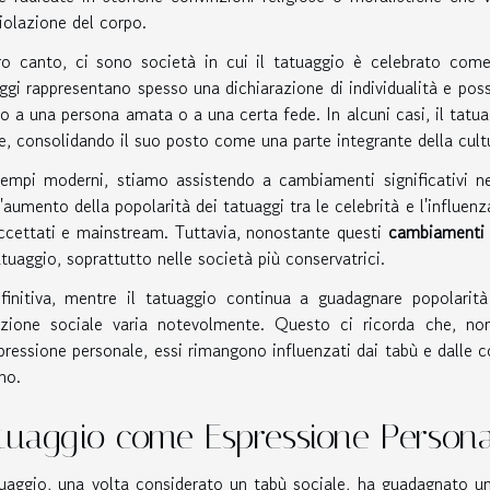
iolazione del corpo.
ro canto, ci sono società in cui il tatuaggio è celebrato come 
ggi rappresentano spesso una dichiarazione di individualità e po
to a una persona amata o a una certa fede. In alcuni casi, il tatu
le, consolidando il suo posto come una parte integrante della cultu
empi moderni, stiamo assistendo a cambiamenti significativi n
'aumento della popolarità dei tatuaggi tra le celebrità e l'influe
ccettati e mainstream. Tuttavia, nonostante questi
cambiamenti c
atuaggio, soprattutto nelle società più conservatrici.
finitiva, mentre il tatuaggio continua a guadagnare popolari
ezione sociale varia notevolmente. Questo ci ricorda che, no
pressione personale, essi rimangono influenzati dai tabù e dalle co
no.
tuaggio come Espressione Persona
tuaggio, una volta considerato un tabù sociale, ha guadagnato u