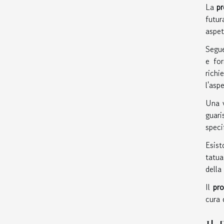
La
pr
futur
aspet
Segue
e for
richi
l'asp
Una v
guari
speci
Esis
tatua
della
Il
pro
cura 