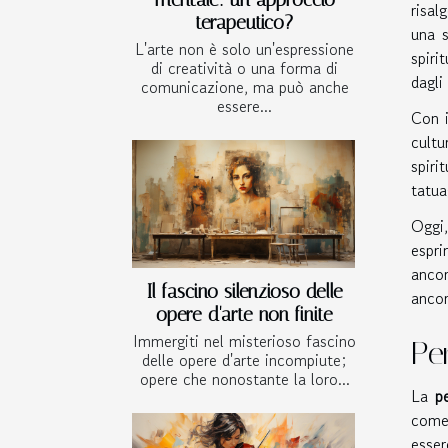
risal
terapeutico?
una s
L'arte non è solo un'espressione
spiri
di creatività o una forma di
dagli
comunicazione, ma può anche
essere...
Con i
cultu
spiri
tatua
Oggi,
espri
ancor
Il fascino silenzioso delle
ancor
opere d'arte non finite
Immergiti nel misterioso fascino
Pe
delle opere d'arte incompiute;
opere che nonostante la loro...
La
p
come 
esser