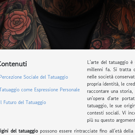
ontenuti
L'arte del tatuaggio è
millenni fa. Si tratta
nelle società conserva
Percezione Sociale del Tatuaggio
propria identità, le cr
Tatuaggio come Espressione Personale
raccontare una storia,
un'opera d'arte portat
Il Futuro del Tatuaggio
tatuaggio, le sue origi
contesti sociali. Vi in
più su questo argoment
igini del tatuaggio
possono essere rintracciate fino all'età della