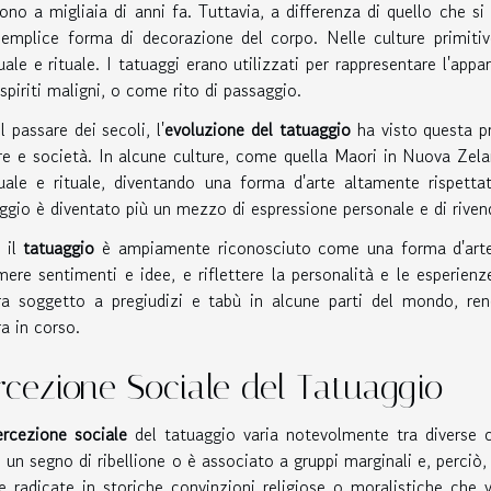
gono a migliaia di anni fa. Tuttavia, a differenza di quello che 
emplice forma di decorazione del corpo. Nelle culture primitiv
tuale e rituale. I tatuaggi erano utilizzati per rappresentare l'ap
 spiriti maligni, o come rito di passaggio.
l passare dei secoli, l'
evoluzione del tatuaggio
ha visto questa pr
re e società. In alcune culture, come quella Maori in Nuova Zela
tuale e rituale, diventando una forma d'arte altamente rispettat
ggio è diventato più un mezzo di espressione personale e di rivendi
 il
tatuaggio
è ampiamente riconosciuto come una forma d'arte a 
mere sentimenti e idee, e riflettere la personalità e le esperienz
a soggetto a pregiudizi e tabù in alcune parti del mondo, re
a in corso.
rcezione Sociale del Tatuaggio
ercezione sociale
del tatuaggio varia notevolmente tra diverse cu
un segno di ribellione o è associato a gruppi marginali e, perciò
e radicate in storiche convinzioni religiose o moralistiche che