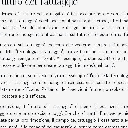
 Futuro del Tatuaggio
derando il "futuro del tatuaggio", è interessante notare come qu
enze del tatuaggio" cambiano con il passare del tempo, rifletten
iduali. Dall'uso di colori vivaci e disegni audaci, alla crescente
li offrono uno sguardo affascinante sul futuro di questa forma d'a
revisioni sul tatuaggio" indicano che vedremo sempre più innov
 della "tecnologia e tatuaggio", nuove tecniche e strumenti p
 tatuaggi vengono realizzati. Ad esempio, la stampa 3D, che sta
o essere utilizzata per creare tatuaggi tridimensionali unici.
tra area in cui si prevede un grande sviluppo è l'uso della tecnolo
overe i tatuaggi con tecnologie laser esistenti, questo proce
etamente efficace. Pertanto, le invenzioni future potrebbero 
costosa e più efficace.
nclusione, il "futuro del tatuaggio" è pieno di potenziali in
ggio come la conosciamo oggi. Sia che si tratti di nuove tecnic
ate per la loro rimozione, il campo del tatuaggio è destinato a e
nte, però, è la capacità del tatuaggio di servire come espressione