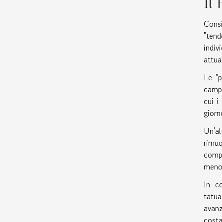
Il
Consi
"tend
indiv
attua
Le "p
campo
cui i
giorn
Un'al
rimu
compl
meno 
In co
tatua
avanz
costa