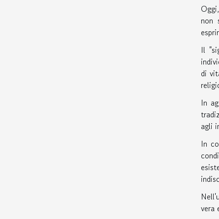
Oggi,
non 
espri
Il "s
indiv
di vi
relig
In ag
tradi
agli 
In co
condi
esist
indis
Nell'
vera 