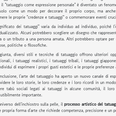
 il "tatuaggio come espressione personale" è diventato un fenomen
solo come un modo per decorare il proprio corpo, ma anche pe
mere le proprie "credenze e tatuaggi" o commemorare eventi cruci
ignificato dei tatuaggi" varia da individuo ad individuo, poiché
idualizzato. Alcuni potrebbero scegliere un disegno che rapprese
ta o un tributo a una persona amata. Altri potrebbero optare per
iose, politiche o filosofiche.
giunta, diversi stili e tecniche di tatuaggio offrono ulteriori o
zionali, i tatuaggi realistici, i tatuaggi tribali, i tatuaggi giap
individui di esprimere i propri gusti estetici e le proprie preferenze 
nclusione, l'arte del tatuaggio ha aperto un nuovo canale di es
videre le loro storie, le loro credenze e i loro ricordi in un mod
ere tabù sociali legati ai tatuaggi in alcune comunità, il lo
cutibilmente importante.
universo dell'inchiostro sulla pelle, il
processo artistico del tatuag
e propria forma d'arte che richiede competenza, precisione e un 