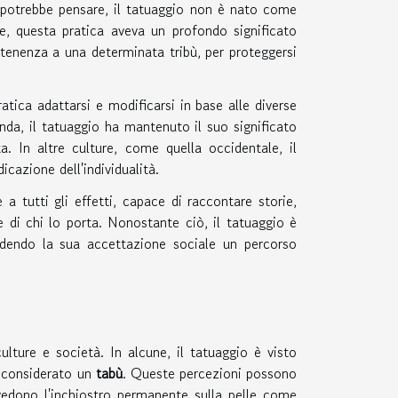
si potrebbe pensare, il tatuaggio non è nato come
e, questa pratica aveva un profondo significato
partenenza a una determinata tribù, per proteggersi
atica adattarsi e modificarsi in base alle diverse
nda, il tatuaggio ha mantenuto il suo significato
a. In altre culture, come quella occidentale, il
cazione dell'individualità.
tutti gli effetti, capace di raccontare storie,
e di chi lo porta. Nonostante ciò, il tatuaggio è
ndendo la sua accettazione sociale un percorso
lture e società. In alcune, il tatuaggio è visto
, considerato un
tabù
. Queste percezioni possono
 vedono l'inchiostro permanente sulla pelle come