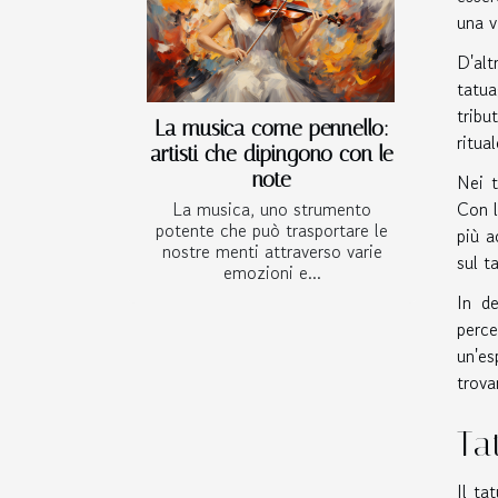
una v
D'alt
tatua
tribu
La musica come pennello:
ritua
artisti che dipingono con le
note
Nei t
Con l
La musica, uno strumento
potente che può trasportare le
più a
nostre menti attraverso varie
sul t
emozioni e...
In de
perc
un'es
trova
Ta
Il ta