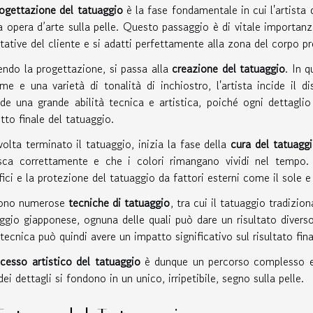
ogettazione del tatuaggio
è la fase fondamentale in cui l'artista 
a opera d’arte sulla pelle. Questo passaggio è di vitale importanza
tative del cliente e si adatti perfettamente alla zona del corpo pr
ndo la progettazione, si passa alla
creazione del tatuaggio
. In 
me e una varietà di tonalità di inchiostro, l'artista incide il 
ede una grande abilità tecnica e artistica, poiché ogni dettagli
etto finale del tatuaggio.
olta terminato il tatuaggio, inizia la fase della
cura del tatuagg
sca correttamente e che i colori rimangano vividi nel tempo. 
fici e la protezione del tatuaggio da fattori esterni come il sole e
tono numerose
tecniche di tatuaggio
, tra cui il tatuaggio tradiziona
ggio giapponese, ognuna delle quali può dare un risultato diverso 
 tecnica può quindi avere un impatto significativo sul risultato fina
cesso artistico del tatuaggio
è dunque un percorso complesso e 
dei dettagli si fondono in un unico, irripetibile, segno sulla pelle.